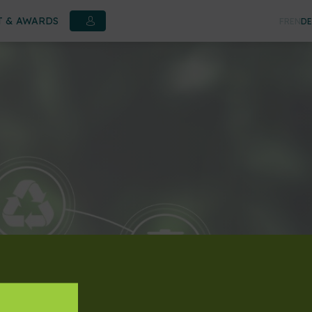
 & AWARDS
FR
EN
DE