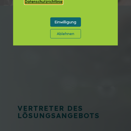
Zu Favoriten hinzufügen
Datenschutzrichtlinie
.
LAND
Einwilligung
Deutschland
Ablehnen
REGION
Rheinland-Pfalz
AKTEURSTYP
Akteure der Forschung
VERTRETER DES
LÖSUNGSANGEBOTS