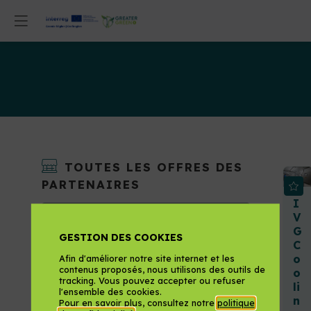
OFFRES DE
SOLUTION
TOUTES LES OFFRES DES
PARTENAIRES
I
V
G
GESTION DES COOKIES
C
o
Afin d'améliorer notre site internet et les
THÈMES
contenus proposés, nous utilisons des outils de
o
tracking. Vous pouvez accepter ou refuser
Bioéconomie
li
l'ensemble des cookies.
n
Pour en savoir plus, consultez notre
politique
Construction et rénovation durabl...