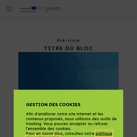
Pré-titre
TITRE DU BLOC
GESTION DES COOKIES
Lorem ipsum dolor sit amet, consectetur
Afin d'améliorer notre site internet et les
adipiscing elit. Mauris ut egestas lorem. Proin
contenus proposés, nous utilisons des outils de
elementum dui ac egestas facilisis. Quisque
tracking. Vous pouvez accepter ou refuser
posuere finibus mi vel dapibus. Sed dapibus, elit
l'ensemble des cookies.
a tincidunt ullamcorper, tortor metus eleifend
Pour en savoir plus, consultez notre
politique