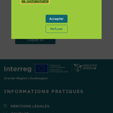
de confidentialité
.
ipsum, vel dignissim nulla justo at lectus.
Suspendisse vel augue metus. Nullam hendrerit
placerat ligula, ac consectetur turpis rhoncus id.
Sed nec magna arcu. Curabitur nisl orci, aliquam
Accepter
eu convallis non, mattis eu lectus. Aenean
commodo a odio id rutrum. Duis molestie lorem
augue, non placerat sem viverra ut. Aliquam erat
Refuser
volutpat. Ut vitae nunc lacus.
Cliquez ici
INFORMATIONS PRATIQUES
MENTIONS LÉGALES